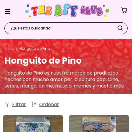
Inicio
/
Honguito de Pino
Honguito de Pino
Honguito de Pino es nuestra marca de productos
hechos con mucho amor por la cultura pop: Cine,
series, manga, anime, música, memes y mucho más.
Filtrar
Ordenar