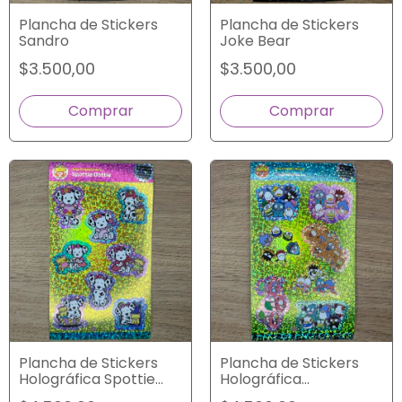
Plancha de Stickers
Plancha de Stickers
Sandro
Joke Bear
$3.500,00
$3.500,00
Plancha de Stickers
Plancha de Stickers
Holográfica Spottie
Holográfica
Dottie
Hapidanbui